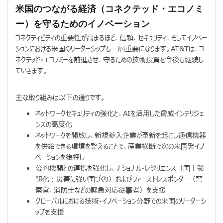
米国のつながる経済（コネクテッド・エコノミ
ー）を守るためのイノベーション
コネクティビティの重要性が高まるほど、信頼、セキュリティ、そしてイノベー
ションにおける米国のリーダーシップも一層重要になります。AT&Tは、コ
ネクテッド・エコノミーを前進させ、守るための技術投資を今後も継続し
ていきます。
主な取り組みは以下の通りです。
ネットワークセキュリティの強化と、AIを活用した脅威インテリジェ
ンスの高度化
ネットワークを開放し、新規参入企業が革新を起こし通信機器
を供給できる環境を整えることで、産業横断で次の米国発イノ
ベーションを後押し
公的機関との連携を強化し、ナショナル・レジリエンス（国土強
靱化：災害に強い国づくり）およびファーストレスポンダー（警
察官、消防士などの緊急対応従事者）を支援
グローバルにおける技術・イノベーション分野での米国のリーダーシ
ップを支援