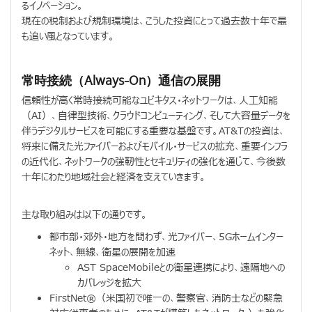
るイノベーション。
現在の税制および規制環境は、こうした投資にとって過去数十年で最
も追い風となっています。
常時接続（Always-On）通信の展開
信頼性が高く常時接続可能なユビキタス・ネットワークは、人工知能
（AI）、自律型技術、クラウドコンピューティング、そして大容量データを
伴うデジタルサービスを可能にする重要な基盤です。AT&Tの投資は、
将来に備えた光ファイバーおよびモバイル・サービスの拡充、重要インフラ
の近代化、ネットワークの強靭性とセキュリティの強化を通じて、今後数
十年にわたり地域社会と経済を支えていきます。
主な取り組みは以下の通りです。
都市部・郊外・地方を問わず、光ファイバー、5Gホームインター
ネット、無線、衛星の展開を加速
AST SpaceMobileとの衛星連携により、遠隔地への
カバレッジを拡大
FirstNet®（米国初で唯一の、警察官、消防士などの緊急