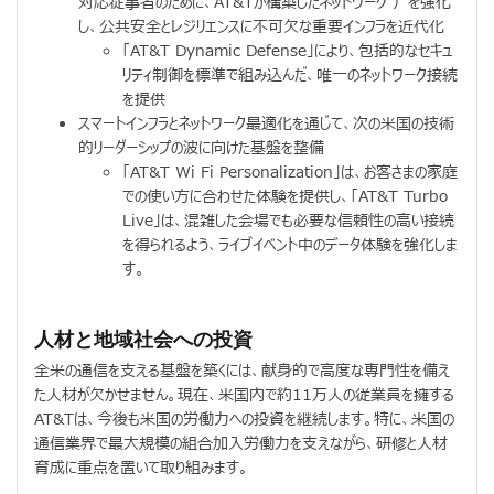
対応従事者のために、AT&Tが構築したネットワーク ）を強化
し、公共安全とレジリエンスに不可欠な重要インフラを近代化
「AT&T Dynamic Defense」により、包括的なセキュ
リティ制御を標準で組み込んだ、唯一のネットワーク接続
を提供
スマートインフラとネットワーク最適化を通じて、次の米国の技術
的リーダーシップの波に向けた基盤を整備
「AT&T Wi Fi Personalization」は、お客さまの家庭
での使い方に合わせた体験を提供し、「AT&T Turbo
Live」は、混雑した会場でも必要な信頼性の高い接続
を得られるよう、ライブイベント中のデータ体験を強化しま
す。
人材と地域社会への投資
全米の通信を支える基盤を築くには、献身的で高度な専門性を備え
た人材が欠かせません。現在、米国内で約11万人の従業員を擁する
AT&Tは、今後も米国の労働力への投資を継続します。特に、米国の
通信業界で最大規模の組合加入労働力を支えながら、研修と人材
育成に重点を置いて取り組みます。