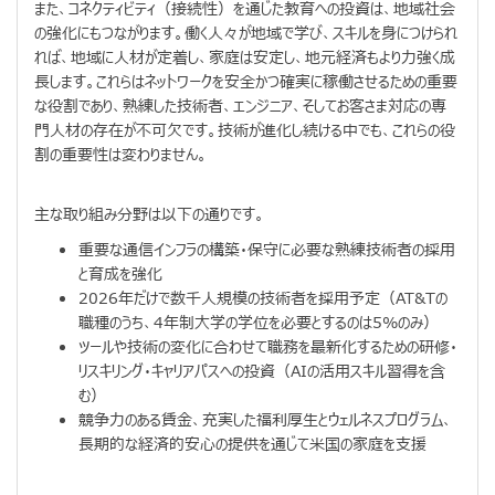
また、コネクティビティ（接続性）を通じた教育への投資は、地域社会
の強化にもつながります。働く人々が地域で学び、スキルを身につけられ
れば、地域に人材が定着し、家庭は安定し、地元経済もより力強く成
長します。これらはネットワークを安全かつ確実に稼働させるための重要
な役割であり、熟練した技術者、エンジニア、そしてお客さま対応の専
門人材の存在が不可欠です。技術が進化し続ける中でも、これらの役
割の重要性は変わりません。
主な取り組み分野は以下の通りです。
重要な通信インフラの構築・保守に必要な熟練技術者の採用
と育成を強化
2026年だけで数千人規模の技術者を採用予定（AT&Tの
職種のうち、4年制大学の学位を必要とするのは5%のみ）
ツールや技術の変化に合わせて職務を最新化するための研修・
リスキリング・キャリアパスへの投資（AIの活用スキル習得を含
む）
競争力のある賃金、充実した福利厚生とウェルネスプログラム、
長期的な経済的安心の提供を通じて米国の家庭を支援