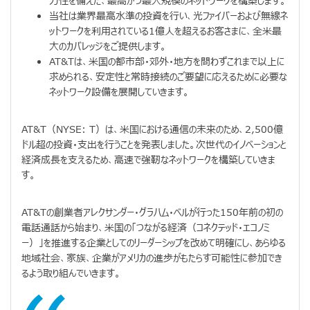
力性を備えた、最高かつ最大規模のネットワークを構築します。
当社は業界最高水準の投資を行い、光ファイバーおよび無線ネ
ットワークを利用されている1億人を超えるお客さまに、全米最
大のカバレッジをご提供します。
AT&Tは、米国の都市部・郊外・地方を問わずこれまで以上に
求められる、安定性と常時接続のご要望に応えるために必要な
ネットワーク設備を展開していきます。
AT&T（NYSE: T）は、米国における通信の未来のため、2,500億
ドル超の投資・支出を行うことを発表しました。次世代のイノベーションと
経済成長を支えるため、高速で強靭なネットワークを構築していきま
す。
AT&Tの創業者アレクサンダー・グラハム・ベルが行った150年前の初の
電話通話から始まり、米国の「つながる経済（コネクテッド・エコノミ
ー）」を推進する企業としてのリーダーシップを改めて明確にし、あらゆる
地域社会、家族、企業がアメリカの進歩がもたらす可能性に参加でき
るよう取り組んでいきます。