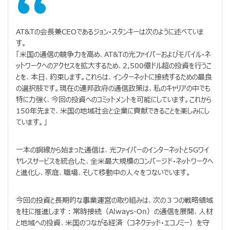
AT&Tの会長兼CEOであるジョン・スタンキーは次のように述べていま
す。
「米国の通信の競争力を高め、AT&Tの光ファイバーおよびモバイル・ネ
ットワークへのアクセスを拡大するため、2,500億ドル超の投資を行うこ
とを、本日、約束します。これらは、インターネットに接続するための最良
の選択肢です。現在の連邦政府の通信政策は、私のキャリアの中でも
特に力強く、今回の投資へのコミットメントを可能にしています。これから
150年先まで、米国の地域社会と企業に貢献できることを楽しみにし
ています。」
一本の銅線から始まった通信は、光ファイバーのインターネットと5Gワイ
ヤレスサービスを統合した、全米最大規模のコンバージド・ネットワークへ
と進化し、家庭、職場、そして移動中の人々をつないでいます。
今回の投資と長期的な事業運営の取り組みは、次の３つの戦略領域
を柱に推進します：常時接続（Always-On）の通信を展開、人材
と地域への投資、米国のつながる経済（コネクテッド・エコノミー）を守