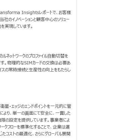
ransforma Insightsレポートで、お客様
当社のイノベーションと顧客中心のソリュー
発を実現しています。
ローカルネットワークのプロファイル自動切替を
ンです。物理的なSIMカードの交換は必要あ
バイスの常時接続と生産性の向上をもたらし
・衛星・エッジのエンドポイントを一元的に管
ームにより、単一の画面にて安全に、一貫した
ー権限の設定を提供しています。事業者によ
ワークフローを標準化することで、企業は運
じたコストの最適化、さらにグローバル展開