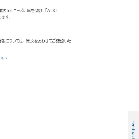
。
のIoTニーズに耳を傾け、「AT&T
ります。
報については、原文をあわせてご確認いた
ngs
Feedback