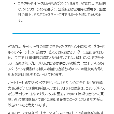
コネクテッド・ビークルからものづくりに至るまで、AT&Tは、包括的
なIoTソリューションを通じて、企業における知見の活用や、生産
性の向上、ビジネスをスマートにするサポートを続けてまいりま
す。
AT&Tは、ガートナー社の最新のマジック・クアドラントにおいて、グローバ
ルでのマネージドIoT接続サービス分野におけるリーダーに選出されまし
た。 今回で11年連続の認定となります。これは、弊社におけるプラット
フォームの改善、グローバルにおける提供エリアの拡大、またビジネスのイ
ノベーションを奨励する新しい機能の追加というAT&Tの継続的な取り
組みを評価頂いたものと考えております。
ガートナー社のマジック・クアドラントは、「ビジョンの完全性」と「実行能
力」に基づいて企業を評価しています。AT&Tの認定は、エッジデバイス
からプラットフォームやアナリティクスに至るまでのIoT技術の進化への貢
献、そして業種を超えて進化し続ける企業のニーズに応える能力が反
映されていると考えています。
AT&Tは、2024年ガートナー®・ピア・インサイト™ の「顧客が選択す