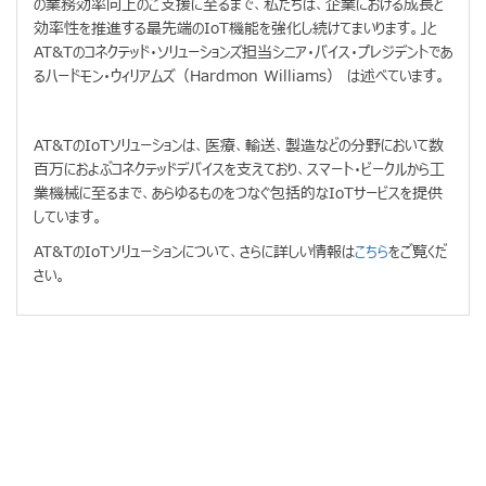
の業務効率向上のご支援に至るまで、私たちは、企業における成長と
効率性を推進する最先端のIoT機能を強化し続けてまいります。」と
AT&Tのコネクテッド・ソリューションズ担当シニア・バイス・プレジデントであ
るハードモン・ウィリアムズ（Hardmon Williams） は述べています。
AT&TのIoTソリューションは、医療、輸送、製造などの分野において数
百万におよぶコネクテッドデバイスを支えており、スマート・ビークルから工
業機械に至るまで、あらゆるものをつなぐ包括的なIoTサービスを提供
しています。
AT&TのIoTソリューションについて、さらに詳しい情報は
こちら
をご覧くだ
さい。