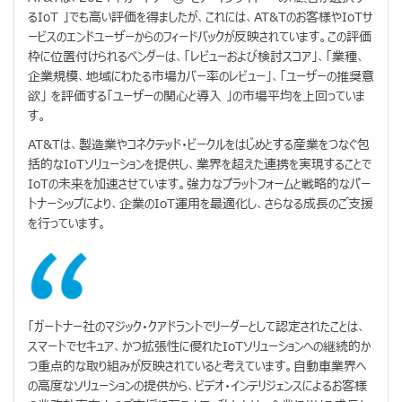
るIoT 」でも高い評価を得ましたが、これには、AT&Tのお客様やIoTサ
ービスのエンドユーザーからのフィードバックが反映されています。この評価
枠に位置付けられるベンダーは、「レビューおよび検討スコア」、「業種、
企業規模、地域にわたる市場カバー率のレビュー」、「ユーザーの推奨意
欲」 を評価する「ユーザーの関心と導入 」の市場平均を上回っていま
す。
AT&Tは、製造業やコネクテッド・ビークルをはじめとする産業をつなぐ包
括的なIoTソリューションを提供し、業界を超えた連携を実現することで
IoTの未来を加速させています。強力なプラットフォームと戦略的なパー
トナーシップにより、企業のIoT運用を最適化し、さらなる成長のご支援
を行っています。
「ガートナー社のマジック・クアドラントでリーダーとして認定されたことは、
スマートでセキュア、かつ拡張性に優れたIoTソリューションへの継続的か
つ重点的な取り組みが反映されていると考えています。自動車業界へ
の高度なソリューションの提供から、ビデオ・インテリジェンスによるお客様